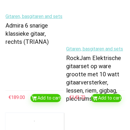
Gitaren, basgitaren and sets
Admira 6 snarige
klassieke gitaar,
rechts (TRIANA)
Gitaren, basgitaren and sets
RockJam Elektrische
gitaarset op ware
grootte met 10 watt
gitaarversterker,
lessen, riem, gigbag,
€
189.00
€
142.72
Add to cart
plectrums, whammy…
Add to cart