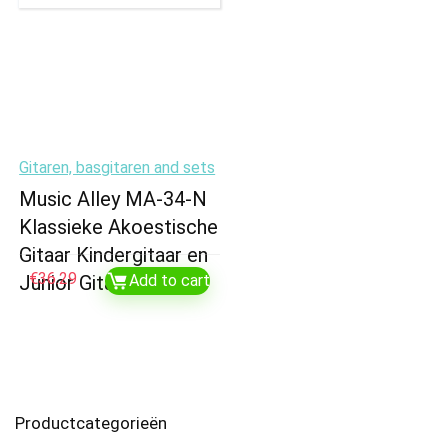
Gitaren, basgitaren and sets
Music Alley MA-34-N
Klassieke Akoestische
Gitaar Kindergitaar en
€
36.29
Junior Gitaar
Add to cart
Productcategorieën