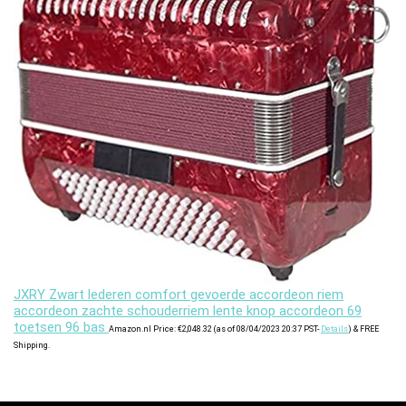
JXRY Zwart lederen comfort gevoerde accordeon riem
accordeon zachte schouderriem lente knop accordeon 69
toetsen 96 bas
Amazon.nl Price:
€
2,048.32
(as of 08/04/2023 20:37 PST-
Details
)
&
FREE
Shipping
.