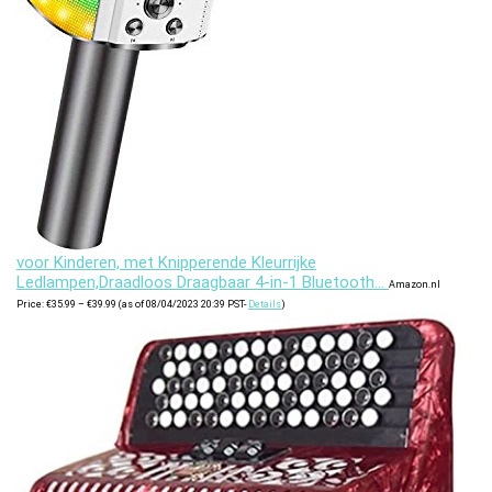
voor Kinderen, met Knipperende Kleurrijke
Ledlampen,Draadloos Draagbaar 4-in-1 Bluetooth…
Amazon.nl
Price
Price:
€
35.99
–
€
39.99
(as of 08/04/2023 20:39 PST-
Details
)
range:
€35.99
through
€39.99