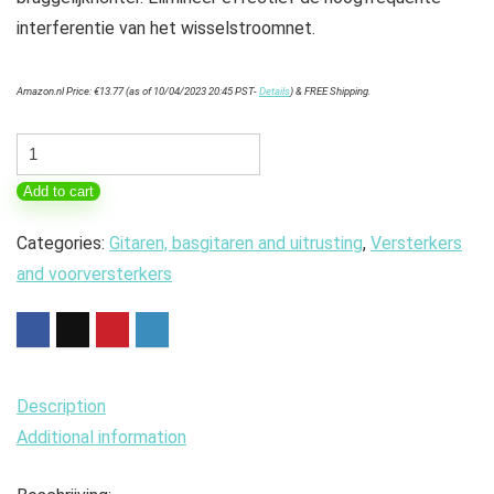
interferentie van het wisselstroomnet.
Amazon.nl Price:
€
13.77
(as of 10/04/2023 20:45 PST-
Details
)
&
FREE Shipping
.
Aramox
Versterker
Add to cart
Boord,
HIFI
Categories:
Gitaren, basgitaren and uitrusting
,
Versterkers
OP-
and voorversterkers
AMP
NE5532
Versterker
Voorversterker
Description
Volume
Additional information
Toonregeling
Audio