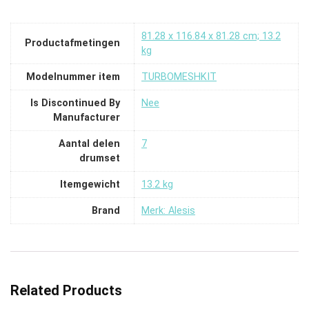
‎81.28 x 116.84 x 81.28 cm; 13.2
Productafmetingen
kg
Modelnummer item
‎TURBOMESHKIT
Is Discontinued By
‎Nee
Manufacturer
Aantal delen
‎7
drumset
Itemgewicht
‎13.2 kg
Brand
Merk: Alesis
Related Products