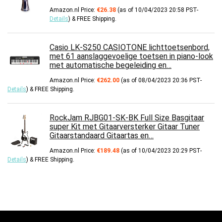
Amazon.nl Price:
€
26.38
(as of 10/04/2023 20:58 PST-
Details
)
&
FREE Shipping
.
Casio LK-S250 CASIOTONE lichttoetsenbord,
met 61 aanslaggevoelige toetsen in piano-look
met automatische begeleiding en…
Amazon.nl Price:
€
262.00
(as of 08/04/2023 20:36 PST-
Details
)
&
FREE Shipping
.
RockJam RJBG01-SK-BK Full Size Basgitaar
super Kit met Gitaarversterker Gitaar Tuner
Gitaarstandaard Gitaartas en…
Amazon.nl Price:
€
189.48
(as of 10/04/2023 20:29 PST-
Details
)
&
FREE Shipping
.