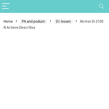
Home
PA and podium
D.I.-boxen
Alctron Di 2100
N Actieve Direct Box