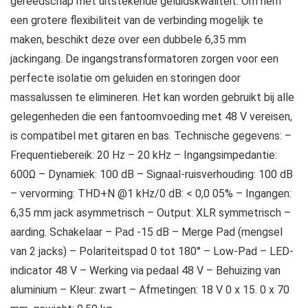
gereedschap met uitstekende geluidskwaliteit. Om hem
een grotere flexibiliteit van de verbinding mogelijk te
maken, beschikt deze over een dubbele 6,35 mm
jackingang. De ingangstransformatoren zorgen voor een
perfecte isolatie om geluiden en storingen door
massalussen te elimineren. Het kan worden gebruikt bij alle
gelegenheden die een fantoomvoeding met 48 V vereisen,
is compatibel met gitaren en bas. Technische gegevens: –
Frequentiebereik: 20 Hz – 20 kHz – Ingangsimpedantie:
600Ω – Dynamiek: 100 dB – Signaal-ruisverhouding: 100 dB
– vervorming: THD+N @1 kHz/0 dB: < 0,0 05% – Ingangen:
6,35 mm jack asymmetrisch – Output: XLR symmetrisch –
aarding. Schakelaar – Pad -15 dB – Merge Pad (mengsel
van 2 jacks) – Polariteitspad 0 tot 180° – Low-Pad – LED-
indicator 48 V – Werking via pedaal 48 V – Behuizing van
aluminium – Kleur: zwart – Afmetingen: 18 V 0 x 15. 0 x 70