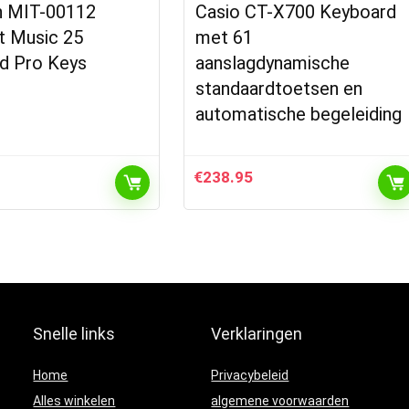
h MIT-00112
Casio CT-X700 Keyboard
t Music 25
met 61
d Pro Keys
aanslagdynamische
standaardtoetsen en
automatische begeleiding
€
238.95
Snelle links
Verklaringen
Home
Privacybeleid
Alles winkelen
algemene voorwaarden