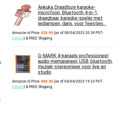
Ankuka Draadloze karaoke-
microfoon, Bluetooth 4-in-1,
draagbaar, karaoke-speler met
ledlampen, dans, voor feestjes…
Amazon.nl Price:
€
24.99
(as of 08/04/2023 20:39 PST-
k
Details
)
&
FREE Shipping
.
G-MARK 4-kanaals professioneel
audio-mengpaneel, USB, bluetooth,
g
.
muziek-stereomixer voor live en
studio
Amazon.nl Price:
€
69.00
(as of 04/04/2023 19:23 PST-
Details
)
&
FREE Shipping
.
s