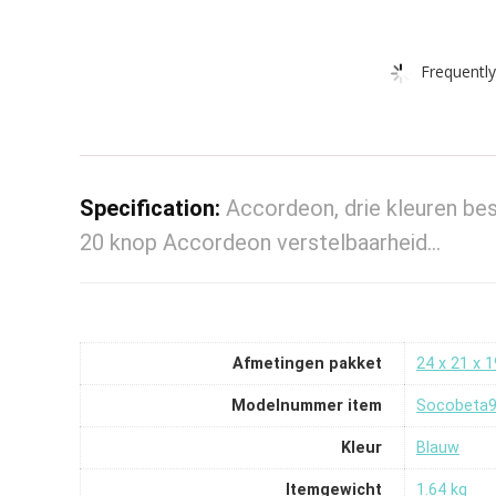
Frequently
Specification:
Accordeon, drie kleuren bes
20 knop Accordeon verstelbaarheid…
Afmetingen pakket
‎24 x 21 x 
Modelnummer item
‎Socobeta
Kleur
‎Blauw
Itemgewicht
‎1.64 kg