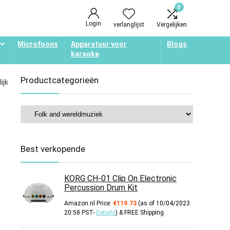
0
Login
verlanglijst
Vergelijken
Microfoons
Apparatuur voor
Blogs
karaoke
Productcategorieën
ijk
Best verkopende
KORG CH-01 Clip On Electronic
Percussion Drum Kit
Amazon.nl Price:
€
119.73
(as of 10/04/2023
20:58 PST-
Details
)
&
FREE Shipping
.