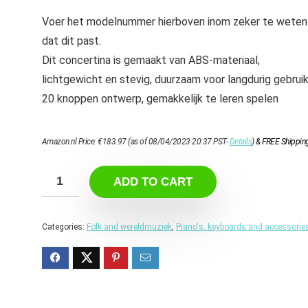
Voer het modelnummer hierboven inom zeker te weten
dat dit past.
Dit concertina is gemaakt van ABS-materiaal,
lichtgewicht en stevig, duurzaam voor langdurig gebrui
20 knoppen ontwerp, gemakkelijk te leren spelen
Amazon.nl Price:
€
183.97
(as of 08/04/2023 20:37 PST-
Details
)
&
FREE Shippin
ADD TO CART
Categories:
Folk and wereldmuziek
,
Piano's, keyboards and accessorie