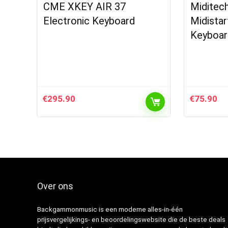
CME XKEY AIR 37
Miditec
Electronic Keyboard
Midistar
Keyboar
€
295.90
€
75.90
Over ons
Backgammonmusic is een moderne alles-in-één
prijsvergelijkings- en beoordelingswebsite die de beste deals