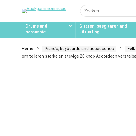
Search
for:
Drums and
Gitaren, basgitaren and
percussie
uitrusting
Home
Piano's, keyboards and accessories
Folk
om te leren sterke en stevige 20 knop Accordeon verstelb