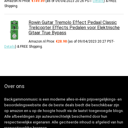
Amazon.nl Price:
€
149.89
(as of 09/04/2023 20:26 PST-
Details
)
&
FREE
Shipping
.
Rowin Guitar Tremolo Effect Pedaal Classic
Trelicopter Effects Pedalen voor Elektrische
Gitaar True Bypass
Amazon.nl Price:
€
28.98
(as of 09/04/2023 20:27 PST-
Details
)
&
FREE Shipping
.
Over ons
Backgammonmusic is een moderne alles-in-één prijsvergelijkings- en
beoordelingswebsite die de beste deals biedt die beschikbaar zijn
op amazon en u op de hoogte houdt via de laatst toegevoegde blogs.
Alle afbeeldingen zijn auteursrechtelijk beschermd door hun
respectievelijke eigenaren. Alle geciteerde inhoud is afgeleid van hun
respectievelijke bronnen.