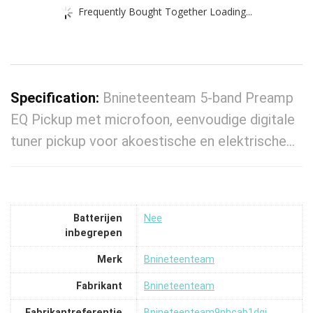
Frequently Bought Together Loading...
Specification:
Bnineteenteam 5-band Preamp
EQ Pickup met microfoon, eenvoudige digitale
tuner pickup voor akoestische en elektrische…
Batterijen
‎Nee
inbegrepen
Merk
‎Bnineteenteam
Fabrikant
‎Bnineteenteam
Fabrikantreferentie
‎Bnineteenteam9nhcab1dqi