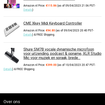
Amazon.nl Price:
€
115.86
(as of 09/04/2023 21:06 PST-
Details
)
CME Xkey Midi Keyboard Controller
Amazon.nl Price:
€
94.80
(as of 09/04/2023 20:40 PST-
Details
)
&
FREE Shipping
.
Shure SM7B vocale dynamische microfoon
voor uitzending, podcast & opname, XLR Studio
Mic voor muziek en spraak, brede…
Amazon.nl Price:
€
399.00
(as of 10/04/2023 20:47 PST-
Details
)
&
FREE Shipping
.
Over ons