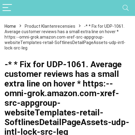
Home
Product Klantenrecensies
-* * Fix for UDP-1061.
Average customer reviews has a small extra line on hover *
https:--omni-grok.amazon.com-xref-src-appgroup-
websiteTemplates-retail-SoftlinesDetailPageAssets-udp-intl-
lock-src-leg
-* * Fix for UDP-1061. Average
customer reviews has a small
extra line on hover * https:--
omni-grok.amazon.com-xref-
src-appgroup-
websiteTemplates-retail-
SoftlinesDetailPageAssets-udp-
intl-lock-src-leg