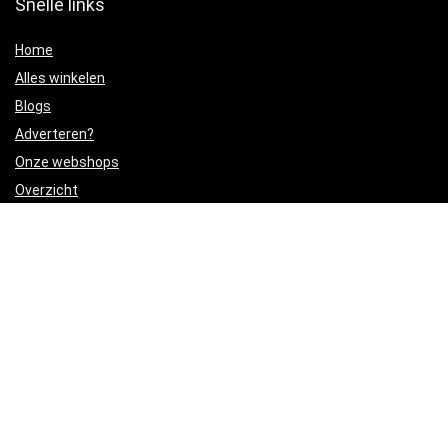
Snelle links
Home
Alles winkelen
Blogs
Adverteren?
Onze webshops
Overzicht
Verklaringen
Privacybeleid
algemene voorwaarden
Gelieerde openbaarmaking
Productcategorieën