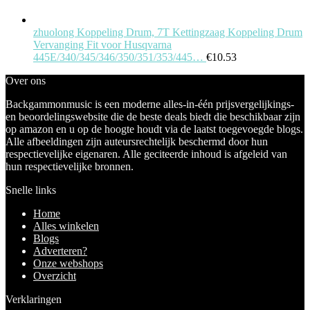
zhuolong Koppeling Drum, 7T Kettingzaag Koppeling Drum
Vervanging Fit voor Husqvarna
445E/340/345/346/350/351/353/445…
€
10.53
Over ons
Backgammonmusic is een moderne alles-in-één prijsvergelijkings-
en beoordelingswebsite die de beste deals biedt die beschikbaar zijn
op amazon en u op de hoogte houdt via de laatst toegevoegde blogs.
Alle afbeeldingen zijn auteursrechtelijk beschermd door hun
respectievelijke eigenaren. Alle geciteerde inhoud is afgeleid van
hun respectievelijke bronnen.
Snelle links
Home
Alles winkelen
Blogs
Adverteren?
Onze webshops
Overzicht
Verklaringen