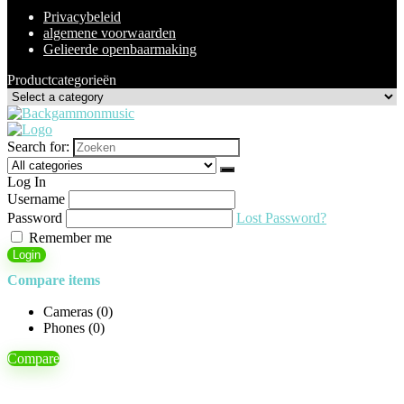
Privacybeleid
algemene voorwaarden
Gelieerde openbaarmaking
Productcategorieën
Search for:
Log In
Username
Password
Lost Password?
Remember me
Login
Compare items
Cameras (
0
)
Phones (
0
)
Compare