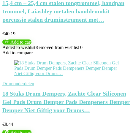
15,4 cm – 25,4 cm stalen tongtrommel, handpan
trommel, Laiashley metalen handdrumkit
percussie stalen druminstrument met…
€
40.19
Add to cart
Added to wishlist
Removed from wishlist
0
Add to compare
Drumonderdelen
18 Stuks Drum Dempers, Zachte Clear Siliconen
Gel Pads Drum Demper Pads Dempeners Demper
Demper Niet Giftig voor Drums…
€
8.44
Add to cart