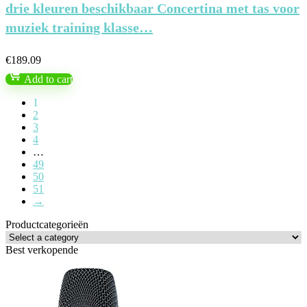
drie kleuren beschikbaar Concertina met tas voor
muziek training klasse…
€
189.09
Add to cart
1
2
3
4
…
49
50
51
→
Productcategorieën
Best verkopende