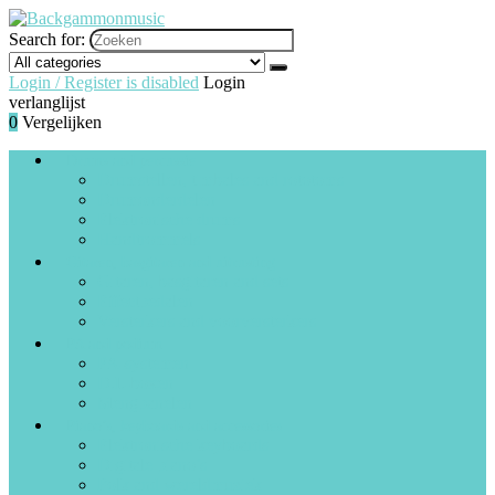
Search for:
Login / Register is disabled
Login
verlanglijst
0
Vergelijken
Drums and percussie
Drumstellen, timbales and rototoms
Drumonderdelen
Elektronische drums
Handtrommels
Gitaren, basgitaren and uitrusting
Gitaren, basgitaren and sets
Effectpedalen
Versterkers and voorversterkers
PA and podium
PA-systemen
D.I.-boxen
Mengpanelen
Piano’s, keyboards and accessories
Elektronische keyboards
Digitale piano’s
Folk and wereldmuziek